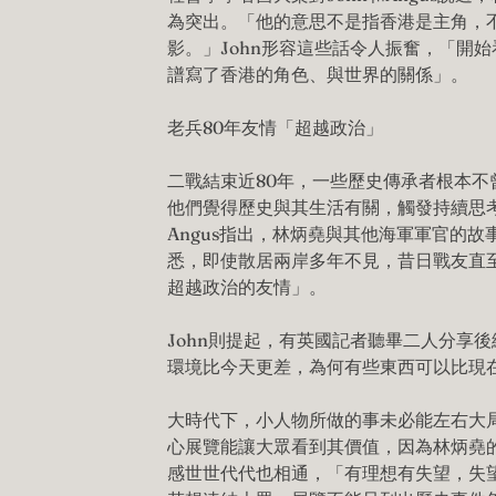
為突出。「他的意思不是指香港是主角，
影。」John形容這些話令人振奮，「開
譜寫了香港的角色、與世界的關係」。
老兵80年友情「超越政治」
二戰結束近80年，一些歷史傳承者根本不
他們覺得歷史與其生活有關，觸發持續思
Angus指出，林炳堯與其他海軍軍官的
悉，即使散居兩岸多年不見，昔日戰友直
超越政治的友情」。
John則提起，有英國記者聽畢二人分享
環境比今天更差，為何有些東西可以比現
大時代下，小人物所做的事未必能左右大局
心展覽能讓大眾看到其價值，因為林炳堯的經
感世世代代也相通，「有理想有失望，失望