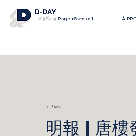
Page d’accueil
À PR
< Back
明報 | 唐