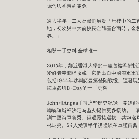
隱含與香港的關係。
過去半年，二人為籌劃展覽「唐樓中的二
地，初次與中大前校長金耀基會面時，金
界。」
相關一手史料 全球唯一
2015年，鄰近香港大學的一座舊樓準備
愛好者幸潤權收藏。它們出自中國海軍軍官
包括1944年參與諾曼第登陸戰役。這發
海軍參與D-Day的一手史料。
John和Angus手持這些歷史紀錄，開始
總統羅斯福決定為盟友提供更多援助。二
訓中國海軍新秀。經過嚴格選拔，共74名
林炳堯。24人受訓半年後陸續在軍艦實習，