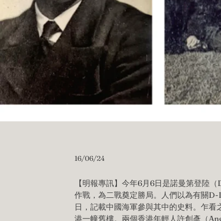
16/06/24
【明報專訊】今年6月6日是諾曼第登陸（D
作戰，為二戰奠定勝局。人們以為有關D-D
日，記載中國海軍參與其中的史料。乍看
港一幢舊樓。兩個香港年輕人許創彥（Ang