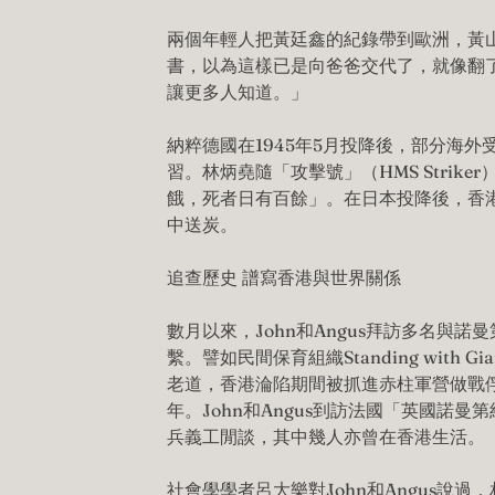
兩個年輕人把黃廷鑫的紀錄帶到歐洲，黃山
書，以為這樣已是向爸爸交代了，就像翻
讓更多人知道。」
納粹德國在1945年5月投降後，部分海
習。林炳堯隨「攻擊號」（HMS Stri
餓，死者日有百餘」。在日本投降後，香
中送炭。
追查歷史 譜寫香港與世界關係
數月以來，John和Angus拜訪多名與
繫。譬如民間保育組織Standing with 
老道，香港淪陷期間被抓進赤柱軍營做戰俘；其
年。John和Angus到訪法國「英國諾曼第紀念
兵義工閒談，其中幾人亦曾在香港生活。
社會學學者呂大樂對John和Angus說