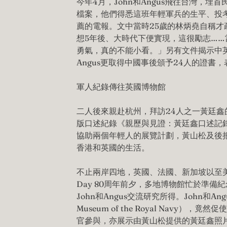
今年4月，John和Angus飛往台灣，
檔案，他們得悉這班年輕軍兵的生平、投
薦的電報。文中當時25歲的林炳堯自稱才
想5年後、大時代下便實現，這很勵志……當
勇氣，真的不能小看。」另有文件揭示中英
Angus更取得中國事後頒予24人的證書
軍人紀錄傳往英國博物館
二人後來親赴杭州，拜訪24人之一黃廷鑫
版口述紀錄《親歷與見證：黃廷鑫口述記
協助兩個年輕人的展覽計劃，黃山松及後
香港和英國的生活。
不止兩岸四地，英國、法國、新加坡以至美國
Day 80周年前夕，多地博物館忙於準
John和Angus交流研究所得。John和An
Museum of the Royal Navy
官參與，亦展示由黃山松提供的黃廷鑫照