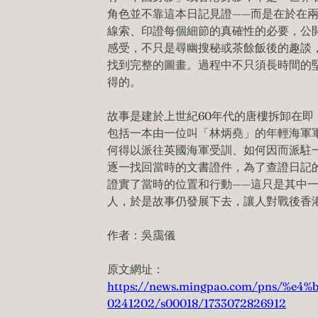
角色並不靠這本日記見證——而是在於在
線索、印證每個細節的真確性的必要，公
感受，不只是尋幽搜秘或茶餘飯後的趣談
找到完整的圖畫。過程中不只須長時間的
得的。
故事是建於上世紀60年代的唐樓拆卸在
包括一本由一位叫「林炳堯」的年輕海軍
何得以派往英國海軍受訓、如何因而派駐
逐一找回當時的文書證件，為了查證日記的真
證實了當時的位置和行動——這只是其中
人，於是故事仍發展下去，讓人對戰後香
作者：吳靄儀
原文網址：
https://news.mingpao.com/pns/%e4
0241202/s00018/1733072826912