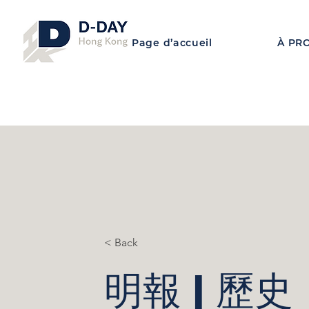
Page d’accueil
À PR
< Back
明報 | 歷