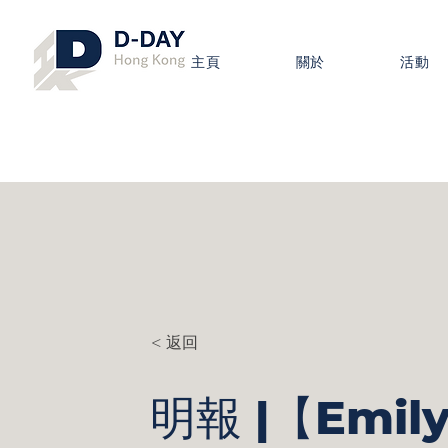
主頁
關於
活動
< 返回
明報 |【Emi