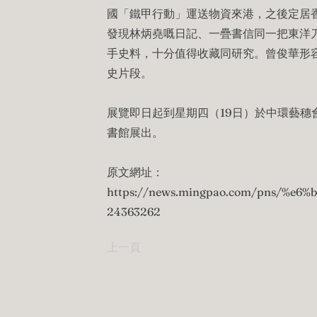
國「鐵甲行動」運送物資來港，之後定居
發現林炳堯嘅日記、一疊書信同一把東洋刀
手史料，十分值得收藏同研究。曾俊華形
史片段。
展覽即日起到星期四（19日）於中環藝穗
書館展出。
原文網址：
https://news.mingpao.com/pns/%e6%
24363262
上一頁