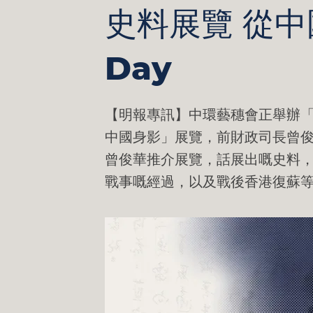
史料展覽 從中
Day
【明報專訊】中環藝穗會正舉辦
中國身影」展覽，前財政司長曾
曾俊華推介展覽，話展出嘅史料
戰事嘅經過，以及戰後香港復蘇