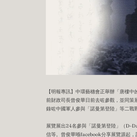
【明報專訊】中環藝穗會正舉辦「唐樓中
前財政司長曾俊華日前去咗參觀，並同策
錄咗中國軍人參與「諾曼第登陸」等二戰
展覽展出24名參與「諾曼第登陸」（D-
信等。曾俊華喺facebook分享展覽源