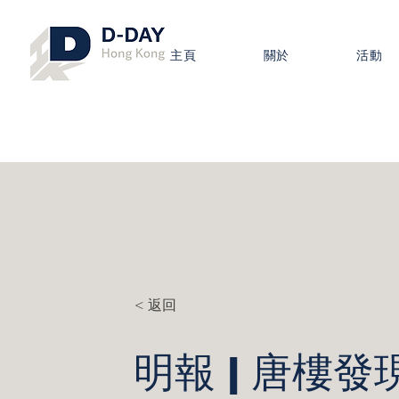
主頁
關於
活動
< 返回
明報 | 唐樓發