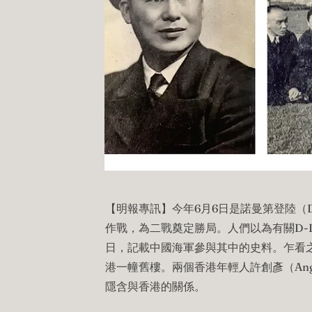
【明報專訊】今年6月6日是諾曼第登陸（D
作戰，為二戰奠定勝局。人們以為有關D-D
日，記載中國海軍參與其中的史料。乍看
港一幢舊樓。兩個香港年輕人許創彥（Ang
隱含與香港的關係。