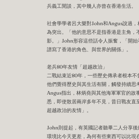
兵義工閒談，其中幾人亦曾在香港生活。
社會學學者呂大樂對John和Angus說
為突出。「他的意思不是指香港是主角，
影。」John形容這些話令人振奮，「開
譜寫了香港的角色、與世界的關係」。
老兵80年友情「超越政治」
二戰結束近80年，一些歷史傳承者根本不
他們覺得歷史與其生活有關，觸發持續思
Angus指出，林炳堯與其他海軍軍官的
悉，即使散居兩岸多年不見，昔日戰友直
超越政治的友情」。
John則提起，有英國記者聽畢二人分享
環境比今天更差，為何有些東西可以比現