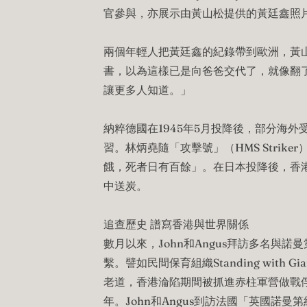
官參與，亦展示由黃山松提供的黃廷鑫照
兩個年輕人把黃廷鑫的紀錄帶到歐洲，黃山
書，以為這樣已是向爸爸交代了，就像翻
讓更多人知道。」
納粹德國在1945年5月投降後，部分海
習。林炳堯隨「攻擊號」（HMS Stri
餓，死者日有百餘」。在日本投降後，香
中送炭。
追查歷史 譜寫香港與世界關係
數月以來，John和Angus拜訪多名與
繫。譬如民間保育組織Standing with 
老道，香港淪陷期間被抓進赤柱軍營做戰俘；其
年。John和Angus到訪法國「英國諾曼第紀念