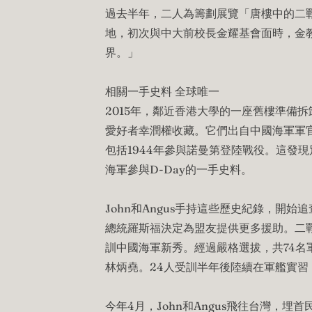
過去半年，二人為籌劃展覽「唐樓中的二
地，初次與中大前校長金耀基會面時，金
界。」
相關一手史料 全球唯一
2015年，鄰近香港大學的一座舊樓準備
愛好者幸潤權收藏。它們出自中國海軍軍官
包括1944年參與諾曼第登陸戰役。這發
海軍參與D-Day的一手史料。
John和Angus手持這些歷史紀錄，開始
總統羅斯福決定為盟友提供更多援助。二
訓中國海軍新秀。經過嚴格選拔，共74名
林炳堯。24人受訓半年後陸續在軍艦實習，
今年4月，John和Angus飛往台灣，