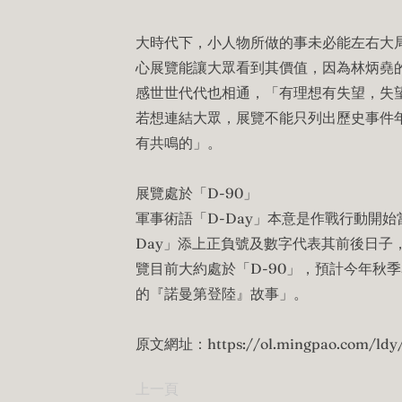
大時代下，小人物所做的事未必能左右大局
心展覽能讓大眾看到其價值，因為林炳堯的經
感世世代代也相通，「有理想有失望，失望
若想連結大眾，展覽不能只列出歷史事件
有共鳴的」。
展覽處於「D-90」
軍事術語「D-Day」本意是作戰行動開始
Day」添上正負號及數字代表其前後日子，
覽目前大約處於「D-90」，預計今年秋季
的『諾曼第登陸』故事」。
原文網址：
https://ol.mingpao.com/ldy
上一頁