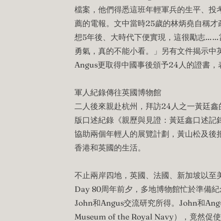
檔案，他們得悉這班年輕軍兵的生平、投
薦的電報。文中當時25歲的林炳堯自稱才
想5年後、大時代下便實現，這很勵志……當
勇氣，真的不能小看。」另有文件揭示中英
Angus更取得中國事後頒予24人的證書
軍人紀錄傳往英國博物館
二人後來親赴杭州，拜訪24人之一黃廷鑫
版口述紀錄《親歷與見證：黃廷鑫口述記
協助兩個年輕人的展覽計劃，黃山松及後
香港和英國的生活。
不止兩岸四地，英國、法國、新加坡以至美國
Day 80周年前夕，多地博物館忙於準
John和Angus交流研究所得。John和A
Museum of the Royal Navy